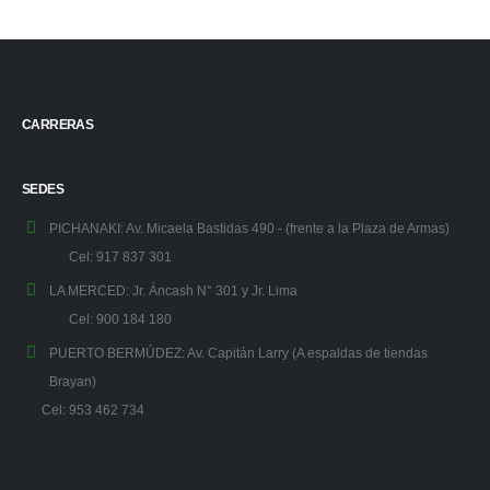
CARRERAS
SEDES
PICHANAKI:
Av. Micaela Bastidas 490 - (frente a la Plaza de Armas)
Cel: 917 837 301
LA MERCED:
Jr. Áncash N° 301 y Jr. Lima
Cel: 900 184 180
PUERTO BERMÚDEZ:
Av. Capitán Larry (A espaldas de tiendas
Brayan)
Cel: 953 462 734