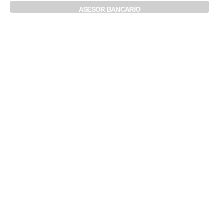
ASESOR BANCARIO
Noticias
Recientes
Contáctenos
Llena tus datos y envíanos un mensaje.