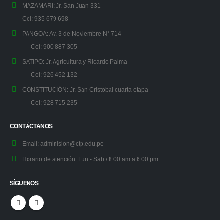
MAZAMARI:
Jr. San Juan 331
Cel: 935 679 698
PANGOA:
Av. 3 de Noviembre N° 714
Cel: 900 887 305
SATIPO:
Jr. Agricultura y Ricardo Palma
Cel: 926 452 132
CONSTITUCIÓN:
Jr. San Cristobal cuarta etapa
Cel: 928 715 235
CONTÁCTANOS
Email:
adminision@ctp.edu.pe
Horario de atención:
Lun - Sab / 8:00 am a 6:00 pm
SÍGUENOS